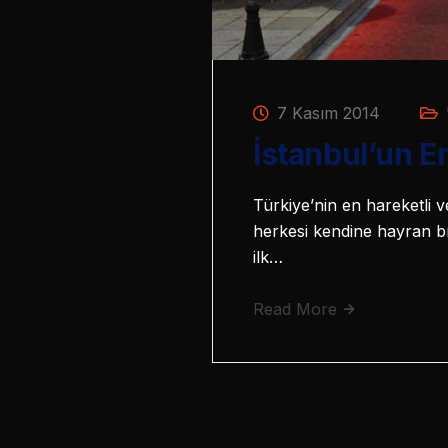
7 Kasım 2014
İstanbul’un E
Türkiye’nin en hareketli v
herkesi kendine hayran bı
ilk…
Read More