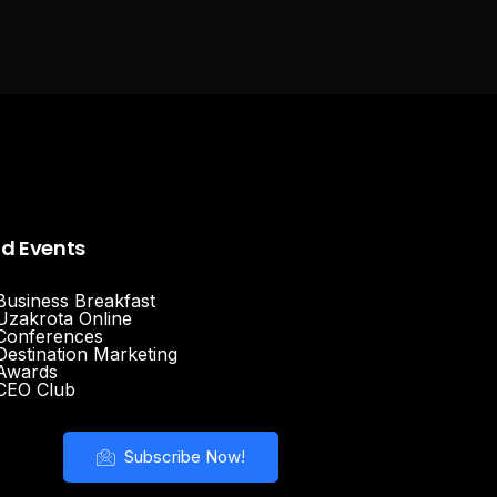
nd Events
Business Breakfast
Uzakrota Online
Conferences
Destination Marketing
Awards
CEO Club
Subscribe Now!