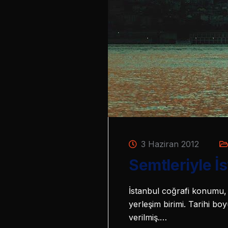
3 Haziran 2012
Semtleriyle İ
İstanbul coğrafi konumu, 
yerleşim birimi. Tarihi boy
verilmiş.…