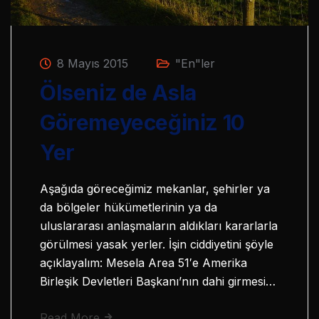
8 Mayıs 2015
"En"ler
Ölseniz de Asla
Göremeyeceğiniz 10
Yer
Aşağıda göreceğimiz mekanlar, şehirler ya
da bölgeler hükümetlerinin ya da
uluslararası anlaşmaların aldıkları kararlarla
görülmesi yasak yerler. İşin ciddiyetini şöyle
açıklayalım: Mesela Area 51′e Amerika
Birleşik Devletleri Başkanı’nın dahi girmesi…
Read More