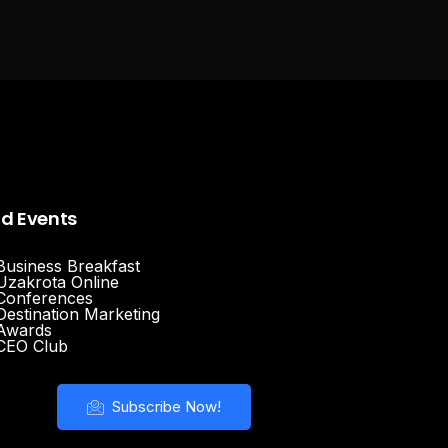
nd Events
Business Breakfast
Uzakrota Online
Conferences
Destination Marketing
Awards
CEO Club
Subscribe Now!