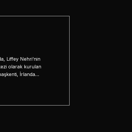
a, Liffey Nehri’nin
kezi olarak kurulan
başkenti, İrlanda…