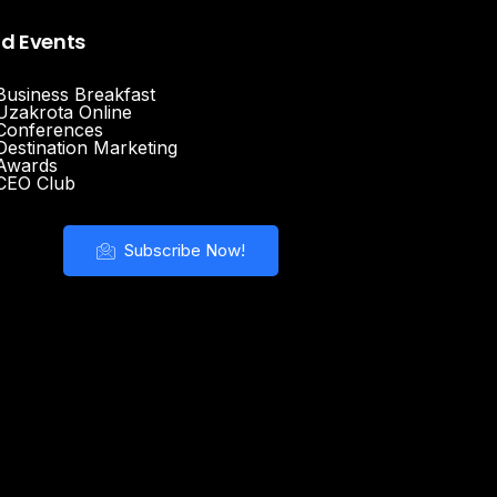
nd Events
Business Breakfast
Uzakrota Online
Conferences
Destination Marketing
Awards
CEO Club
Subscribe Now!