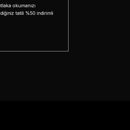
utlaka okumanızı
iniz tatili %50 indirimli