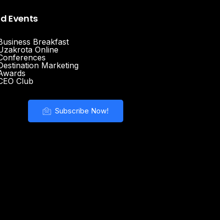
nd Events
Business Breakfast
Uzakrota Online
Conferences
Destination Marketing
Awards
CEO Club
Subscribe Now!