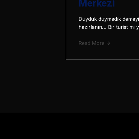
Merkezi
Duyduk duymadık demeyin! 
hazırlanın… Bir turist mi
Read More