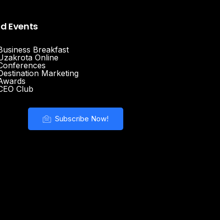
nd Events
Business Breakfast
Uzakrota Online
Conferences
Destination Marketing
Awards
CEO Club
Subscribe Now!