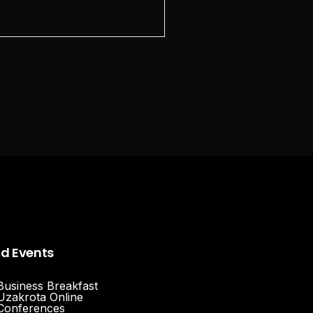
nd Events
Business Breakfast
Uzakrota Online
Conferences