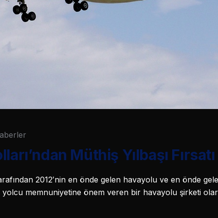
aberler
ları’ndan Müthiş Yılbaşı Fırsatı
arafından 2012′nin en önde gelen havayolu ve en önde gelen
 yolcu memnuniyetine önem veren bir havayolu şirketi olar