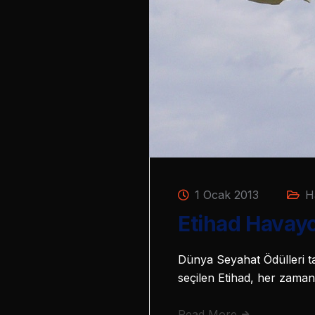
1 Ocak 2013
H
Etihad Havayol
Dünya Seyahat Ödülleri t
seçilen Etihad, her zaman
Read More