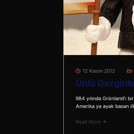
12 Kasım 2012
Ünlü Gezginler
984 yılında Grönland’ı bir
Amerika ya ayak basan ilk 
Read More