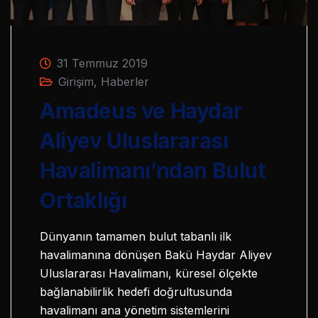
31 Temmuz 2019
Girişim
,
Haberler
Amadeus ve Haydar
Aliyev Uluslararası
Havalimanı’ndan Bulut
Ortaklığı
Dünyanın tamamen bulut tabanlı ilk
havalimanına dönüşen Bakü Haydar Aliyev
Uluslararası Havalimanı, küresel ölçekte
bağlanabilirlik hedefi doğrultusunda
havalimanı ana yönetim sistemlerini