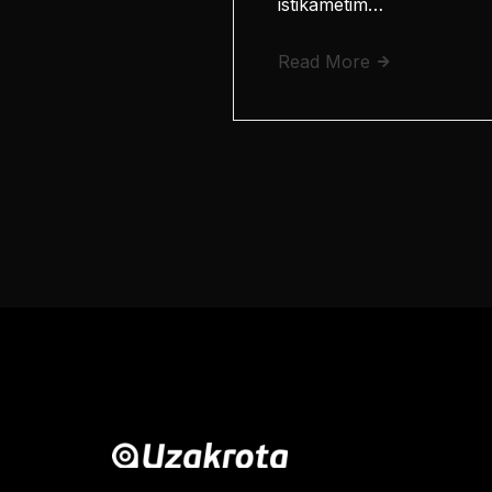
istikametim…
Read More