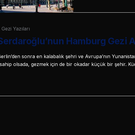
Gezi Yazıları
Serdaroğlu’nun Hamburg Gezi An
rlin’den sonra en kalabalık şehri ve Avrupa’nın Yunanista
sahip olsada, gezmek için de bir okadar küçük bir şehir. K