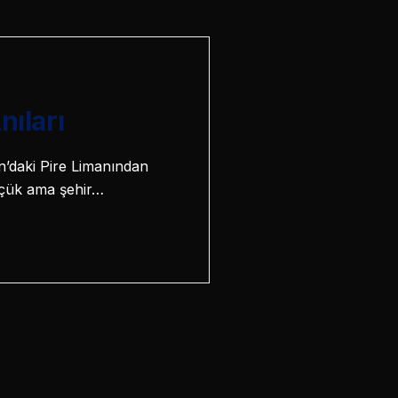
ıları
n’daki Pire Limanından
üçük ama şehir…