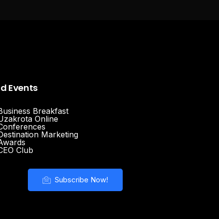
nd Events
Business Breakfast
Uzakrota Online
Conferences
Destination Marketing
Awards
CEO Club
Subscribe Now!