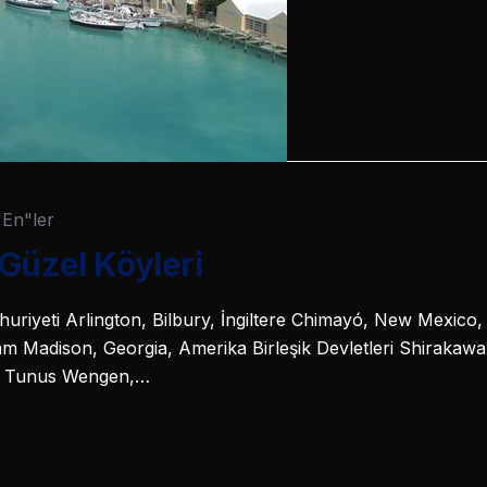
"En"ler
Güzel Köyleri
riyeti Arlington, Bilbury, İngiltere Chimayó, New Mexico, 
nam Madison, Georgia, Amerika Birleşik Devletleri Shiraka
d, Tunus Wengen,…