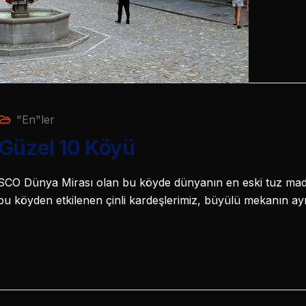
"En"ler
 Güzel 10 Köyü
SCO Dünya Mirası olan bu köyde dünyanın en eski tuz mad
i bu köyden etkilenen çinli kardeşlerimiz, büyülü mekanın ay