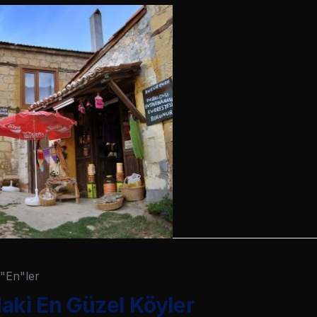
"En"ler
aki En Güzel Köyler