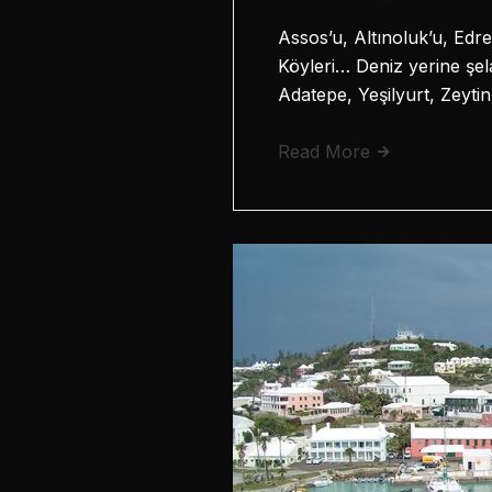
Assos’u, Altınoluk’u, Edre
Köyleri… Deniz yerine şela
Adatepe, Yeşilyurt, Zeytin
Read More