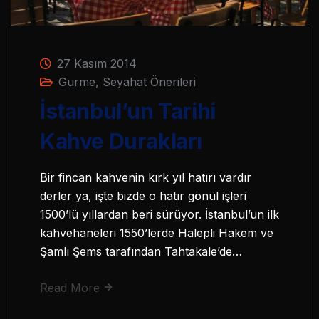
27 Kasım 2014
Gurme
,
Seyahat Önerileri
İstanbul’un Tarihi
Kahve Durakları
Bir fincan kahvenin kırk yıl hatırı vardır
derler ya, işte bizde o hatır gönül işleri
1500’lü yıllardan beri sürüyor. İstanbul’un ilk
kahvehaneleri 1550’lerde Halepli Hakem ve
Şamlı Şems tarafından Tahtakale’de…
Read More