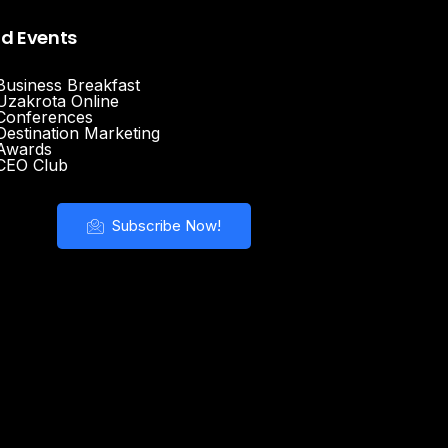
nd Events
Business Breakfast
Uzakrota Online
Conferences
Destination Marketing
Awards
CEO Club
Subscribe Now!