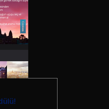
dülü!