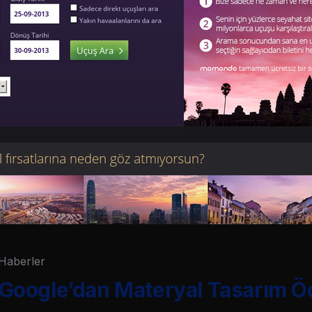
Haberler
oogle’dan Materyal Tasarım Ö