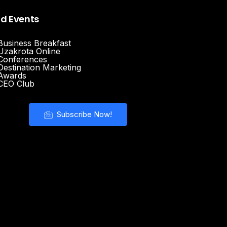
nd Events
Business Breakfast
Uzakrota Online
Conferences
Destination Marketing
Awards
CEO Club
Subscribe Now!