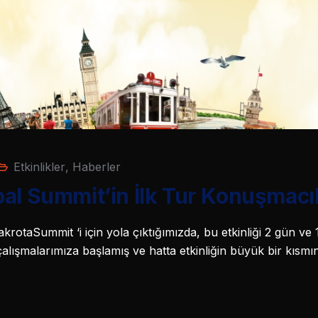
Etkinlikler
,
Haberler
al Summit’in İlk Tur Konuşmacıla
otaSummit ‘i için yola çıktığımızda, bu etkinliği 2 gün ve 10 
ışmalarımıza başlamış ve hatta etkinliğin büyük bir kısmın