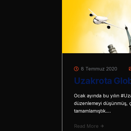
8 Temmuz 2020
Uzakrota Glob
Ocak ayında bu yılın #Uzakr
düzenlemeyi düşünmüş, çal
tamamlamıştık.…
Read More