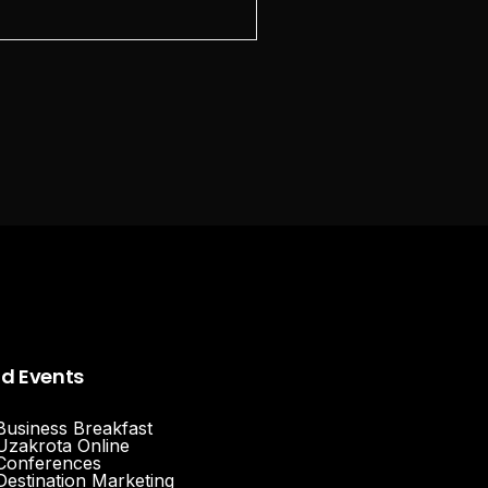
nd Events
Business Breakfast
Uzakrota Online
Conferences
Destination Marketing