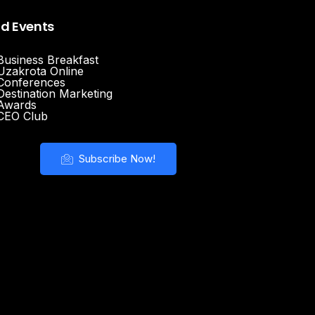
nd Events
Business Breakfast
Uzakrota Online
Conferences
Destination Marketing
Awards
CEO Club
Subscribe Now!