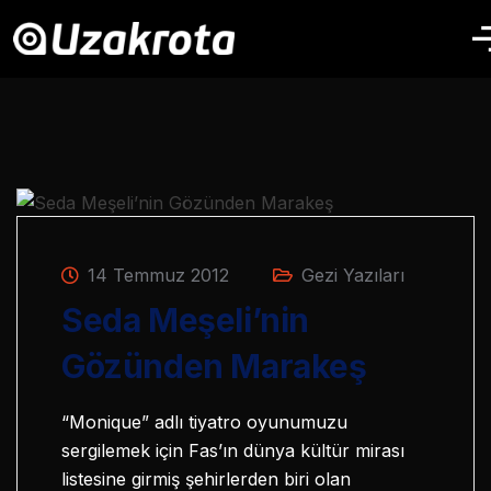
14 Temmuz 2012
Gezi Yazıları
Seda Meşeli’nin
Gözünden Marakeş
“Monique” adlı tiyatro oyunumuzu
sergilemek için Fas’ın dünya kültür mirası
listesine girmiş şehirlerden biri olan