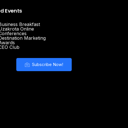
nd Events
Business Breakfast
Uzakrota Online
Conferences
Destination Marketing
Awards
CEO Club
Subscribe Now!