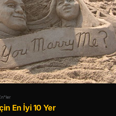
En"ler
İçin En İyi 10 Yer