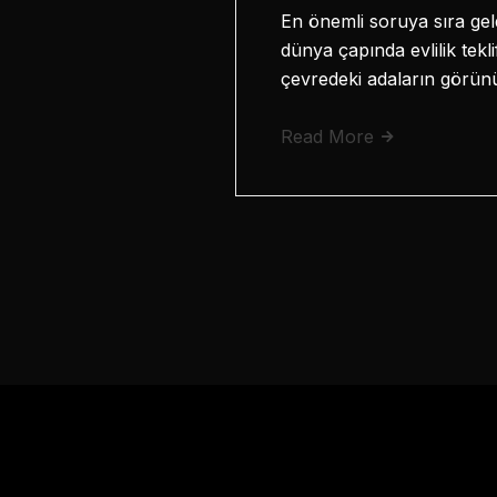
En önemli soruya sıra ge
dünya çapında evlilik tekl
çevredeki adaların görü
Read More