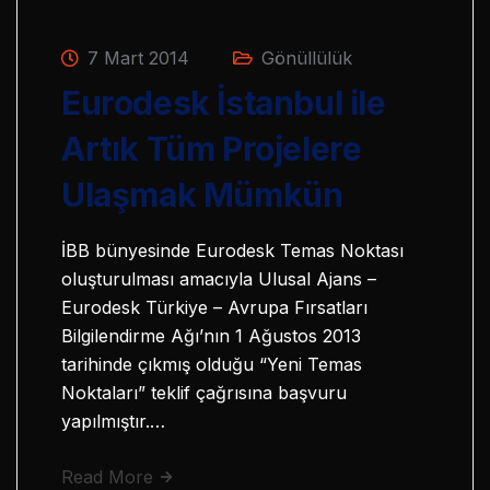
7 Mart 2014
Gönüllülük
Eurodesk İstanbul ile
Artık Tüm Projelere
Ulaşmak Mümkün
İBB bünyesinde Eurodesk Temas Noktası
oluşturulması amacıyla Ulusal Ajans –
Eurodesk Türkiye – Avrupa Fırsatları
Bilgilendirme Ağı’nın 1 Ağustos 2013
tarihinde çıkmış olduğu “Yeni Temas
Noktaları” teklif çağrısına başvuru
yapılmıştır.…
Read More