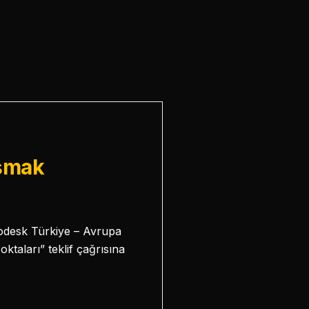
aşmak
odesk Türkiye – Avrupa
ktaları” teklif çağrısına