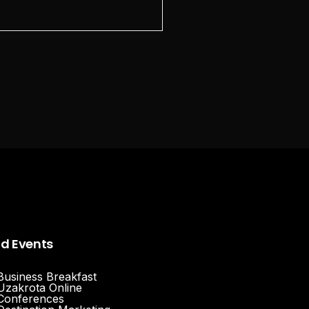
nd Events
Business Breakfast
Uzakrota Online
Conferences