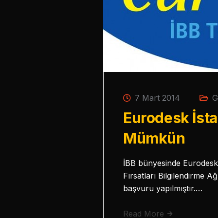
7 Mart 2014
G
Eurodesk İsta
Mümkün
İBB bünyesinde Eurodesk 
Fırsatları Bilgilendirme A
başvuru yapılmıştır.…
Read More