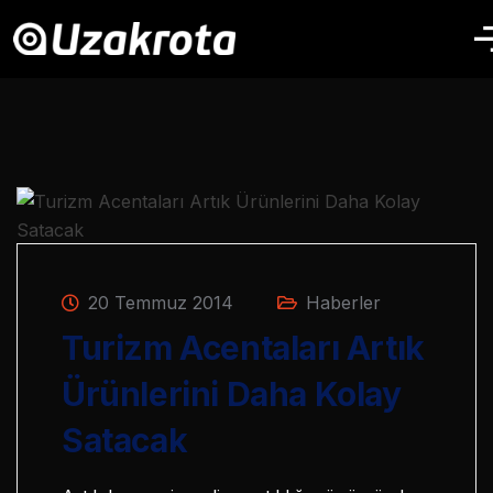
20 Temmuz 2014
Haberler
Turizm Acentaları Artık
Ürünlerini Daha Kolay
Satacak