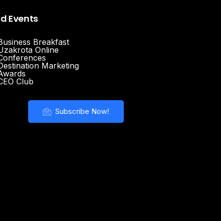
nd Events
Business Breakfast
Uzakrota Online
Conferences
Destination Marketing
Awards
CEO Club
Subscribe Now!