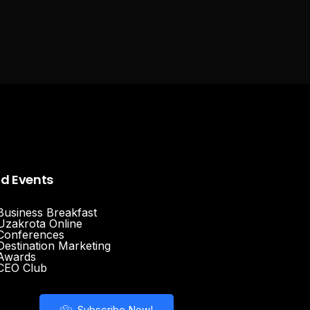
nd Events
Business Breakfast
Uzakrota Online
Conferences
Destination Marketing
Awards
CEO Club
Subscribe Now!