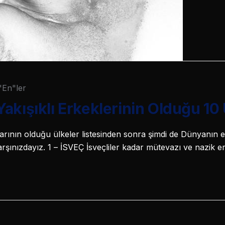
"En"ler
akışıklı Erkeklerinin Olduğu 10
rının olduğu ülkeler listesinden sonra şimdi de Dünyanın en
 karşınızdayız. 1 – İSVEÇ İsveçliler kadar mütevazı ve nazik 