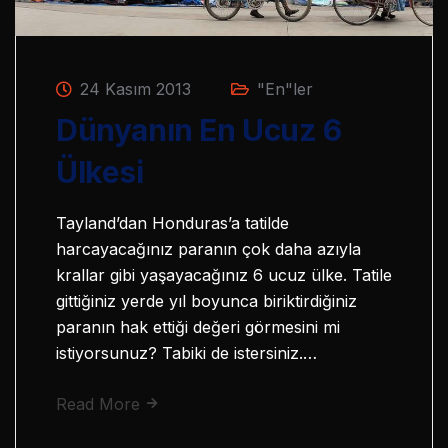
24 Kasım 2013
"En"ler
Dünyanın En Ucuz 6
Ülkesi
Tayland’dan Honduras’a tatilde
harcayacağınız paranın çok daha azıyla
krallar gibi yaşayacağınız 6 ucuz ülke. Tatile
gittiğiniz yerde yıl boyunca biriktirdiğiniz
paranın hak ettiği değeri görmesini mi
istiyorsunuz? Tabiki de istersiniz.…
Read More