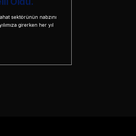
li Oldu.
eyahat sektörünün nabzını
yılımıza girerken her yıl