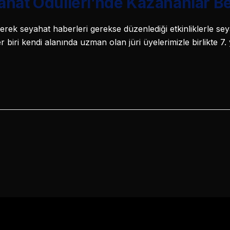
hat Ödülleri’nde Kazananlar Bel
rek seyahat haberleri gerekse düzenlediği etkinliklerle s
 biri kendi alanında uzman olan jüri üyelerimizle birlikte 7. 