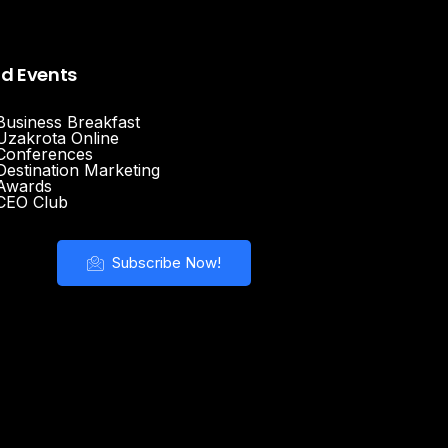
nd Events
Business Breakfast
Uzakrota Online
Conferences
Destination Marketing
Awards
CEO Club
Subscribe Now!