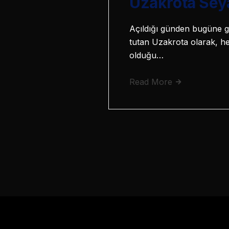
Uzakrota Seya
Açıldığı günden bugüne ge
tutan Uzakrota olarak, her
olduğu…
Read More