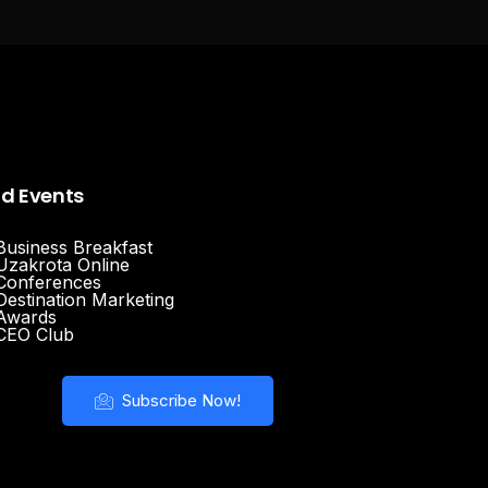
nd Events
Business Breakfast
Uzakrota Online
Conferences
Destination Marketing
Awards
CEO Club
Subscribe Now!