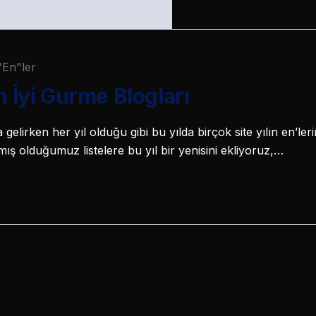
"En"ler
n İyi Gurme Blogları
 gelirken her yıl olduğu gibi bu yılda birçok site yılın en’le
amış olduğumuz listelere bu yıl bir yenisini ekliyoruz,…