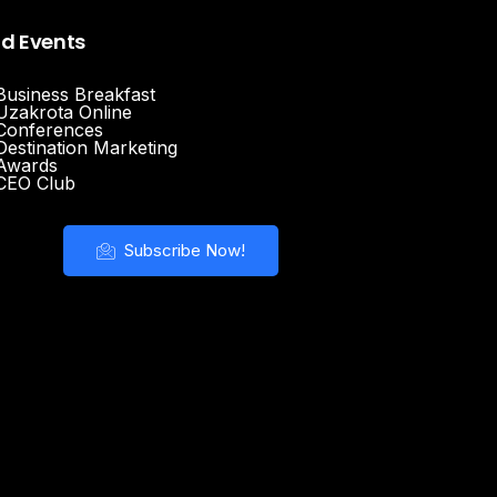
nd Events
Business Breakfast
Uzakrota Online
Conferences
Destination Marketing
Awards
CEO Club
Subscribe Now!