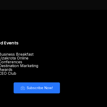
nd Events
Business Breakfast
Uzakrota Online
Conferences
Destination Marketing
Awards
CEO Club
Subscribe Now!