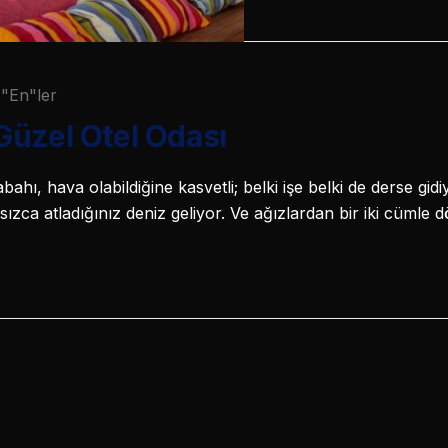
"En"ler
Güzel Otel Odası
hı, hava olabildiğine kasvetli; belki işe belki de derse gid
ızca atladığınız deniz geliyor. Ve ağızlardan bir iki cümle 