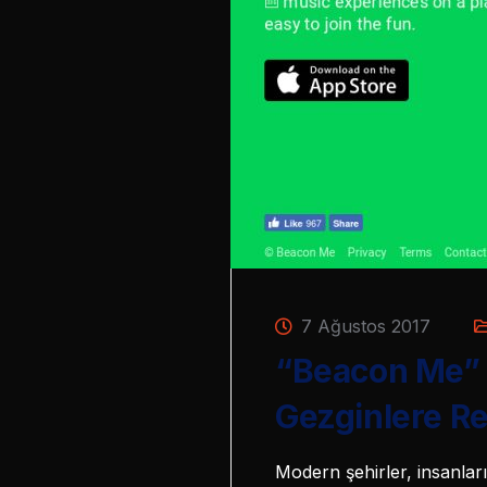
7 Ağustos 2017
“Beacon Me” M
Gezginlere R
Modern şehirler, insanları