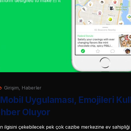
Girişim
,
Haberler
obil Uygulaması, Emojileri Kul
ehber Oluyor
n ilgisini çekebilecek pek çok cazibe merkezine ev sahipliği