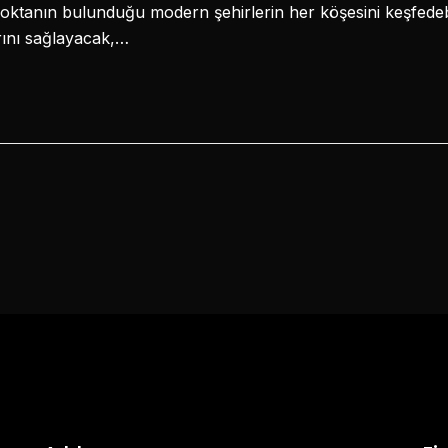
noktanın bulunduğu modern şehirlerin her köşesini keşfedeb
rını sağlayacak,…