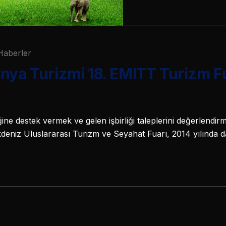
Haberler
nya Turizmi 18. EMITT Turizm Fu
iğine destek vermek ve gelen işbirliği taleplerini değerlendir
niz Uluslararası Turizm ve Seyahat Fuarı, 2014 yılında da