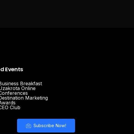
nd Events
Business Breakfast
Uzakrota Online
Conferences
Destination Marketing
Awards
CEO Club
Subscribe Now!