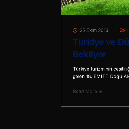
25 Ekim 2013
Türkiye ve Dü
Bekliyor
Türkiye turizminin çeşitlil
gelen 18. EMITT Doğu Akde
Read More