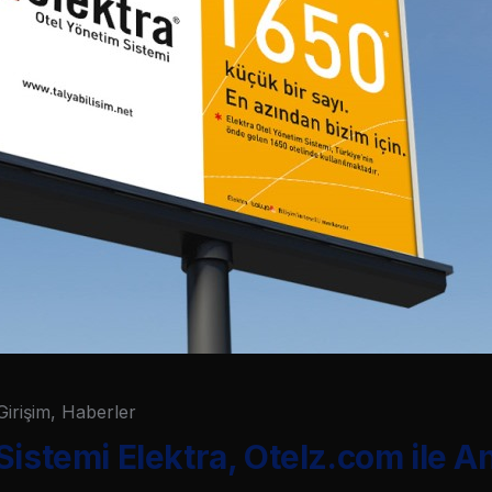
Girişim
,
Haberler
istemi Elektra, Otelz.com ile An