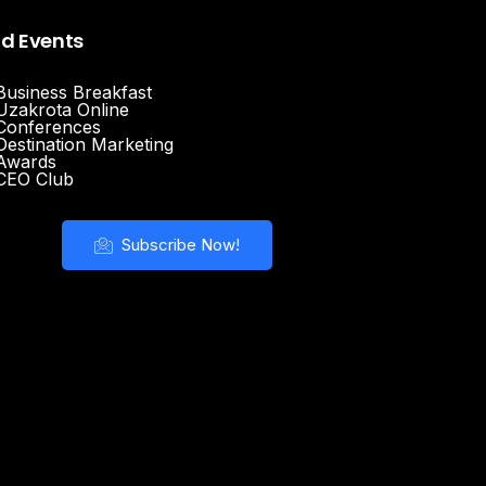
nd Events
Business Breakfast
Uzakrota Online
Conferences
Destination Marketing
Awards
CEO Club
Subscribe Now!