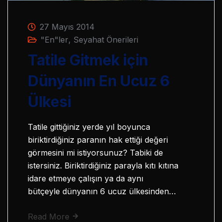
27 Mayıs 2014
"En"ler
,
Seyahat Önerileri
Tatile Gitmek için
Dünyanın En Ucuz 6
Ülkesi
Tatile gittiğiniz yerde yıl boyunca
biriktirdiğiniz paranın hak ettiği değeri
görmesini mi istiyorsunuz? Tabiki de
istersiniz. Biriktirdiğiniz parayla kıtı kıtına
idare etmeye çalışın ya da aynı
bütçeyle dünyanın 6 ucuz ülkesinden…
Read More