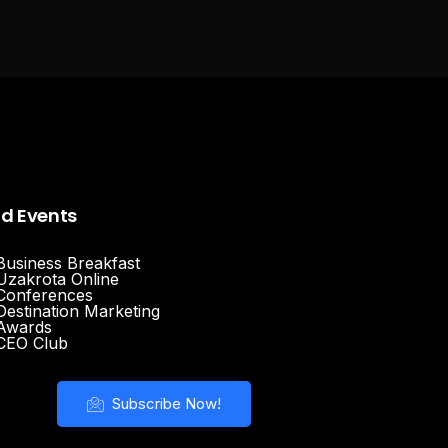
nd Events
Business Breakfast
Uzakrota Online
Conferences
Destination Marketing
Awards
CEO Club
Subscribe Now!