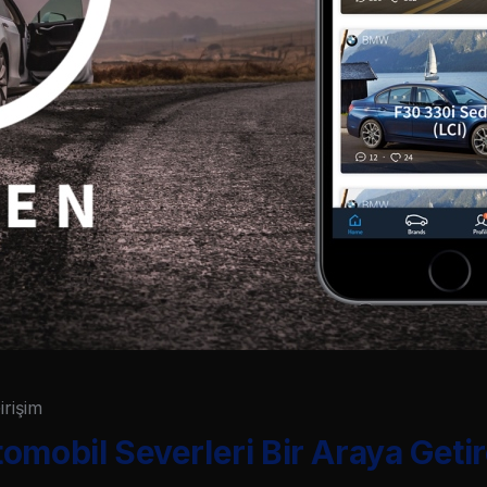
irişim
omobil Severleri Bir Araya Getir