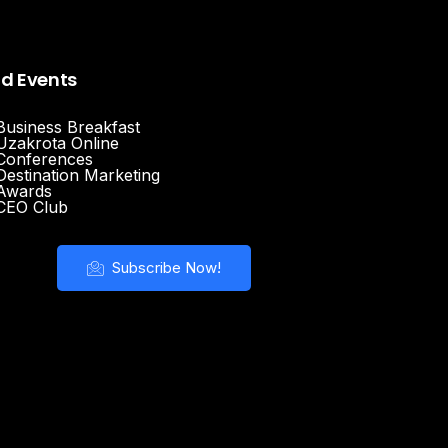
nd Events
Business Breakfast
Uzakrota Online
Conferences
Destination Marketing
Awards
CEO Club
Subscribe Now!