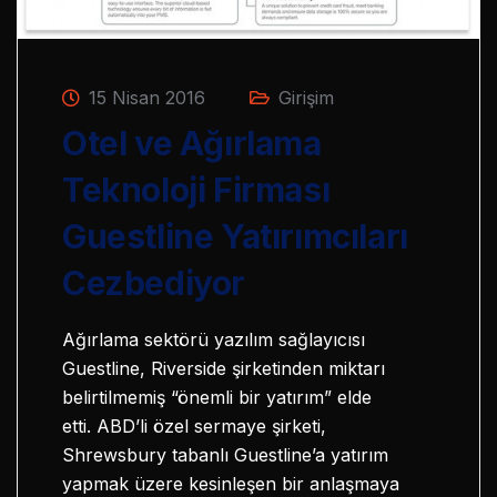
15 Nisan 2016
Girişim
Otel ve Ağırlama
Teknoloji Firması
Guestline Yatırımcıları
Cezbediyor
Ağırlama sektörü yazılım sağlayıcısı
Guestline, Riverside şirketinden miktarı
belirtilmemiş “önemli bir yatırım” elde
etti. ABD’li özel sermaye şirketi,
Shrewsbury tabanlı Guestline’a yatırım
yapmak üzere kesinleşen bir anlaşmaya