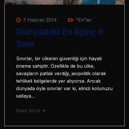
7 Haziran 2014
"En"ler
Dünyadaki En İlginç 6
Sınır
Sınırlar, bir ülkenin güvenliği için hayati
öneme sahiptir. Özellikle de bu ülke,
savaşların patlak verdiği, jeopolitik olarak
tehlikeli bölgelerde yer alıyorsa. Ancak
dünyada öyle sınırlar var ki, elinizi kolunuzu
sallaya…
Read More