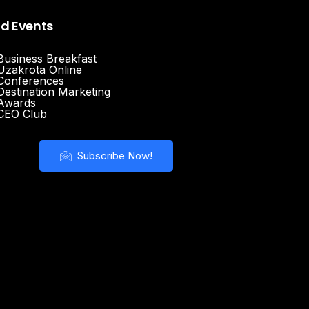
nd Events
Business Breakfast
Uzakrota Online
Conferences
Destination Marketing
Awards
CEO Club
Subscribe Now!