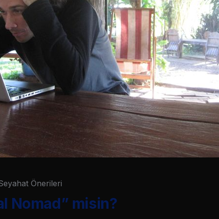
Seyahat Önerileri
al Nomad” misin?