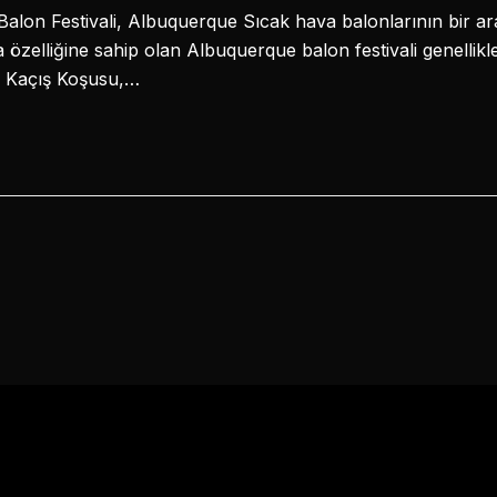
lon Festivali, Albuquerque Sıcak hava balonlarının bir ar
 özelliğine sahip olan Albuquerque balon festivali genellikl
n Kaçış Koşusu,…