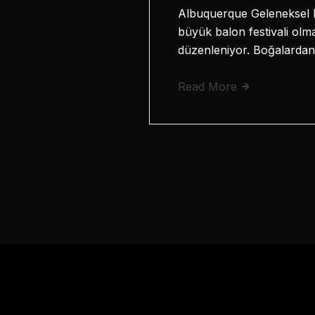
Albuquerque Geleneksel Ba
büyük balon festivali olma
düzenleniyor. Boğalarda
Read More