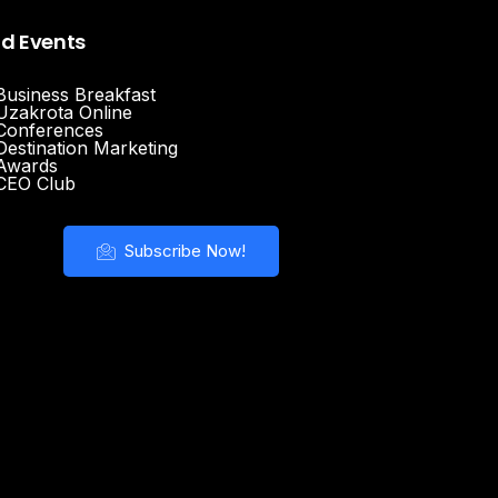
nd Events
Business Breakfast
Uzakrota Online
Conferences
Destination Marketing
Awards
CEO Club
Subscribe Now!