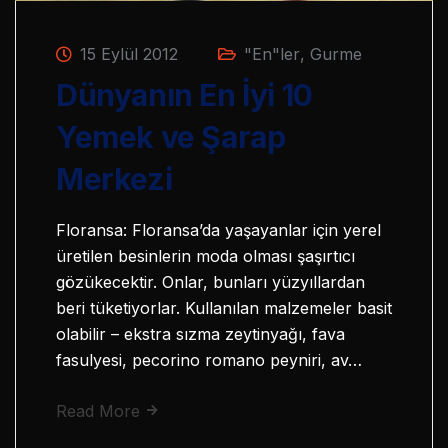
15 Eylül 2012
"En"ler
,
Gurme
Dünyanın En İyi 10
Yemek ve Şarap
Merkezi
Floransa: Floransa’da yaşayanlar için yerel
üretilen besinlerin moda olması şaşırtıcı
gözükecektir. Onlar, bunları yüzyıllardan
beri tüketiyorlar. Kullanılan malzemeler basit
olabilir – ekstra sızma zeytinyağı, fava
fasulyesi, pecorino romano peyniri, av…
Read More