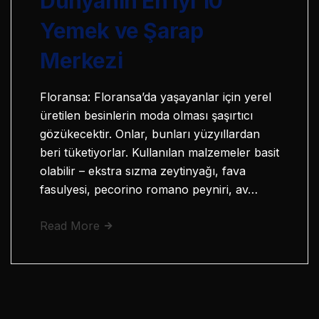
Dünyanın En İyi 10
Yemek ve Şarap
Merkezi
Floransa: Floransa’da yaşayanlar için yerel
üretilen besinlerin moda olması şaşırtıcı
gözükecektir. Onlar, bunları yüzyıllardan
beri tüketiyorlar. Kullanılan malzemeler basit
olabilir – ekstra sızma zeytinyağı, fava
fasulyesi, pecorino romano peyniri, av…
Read More