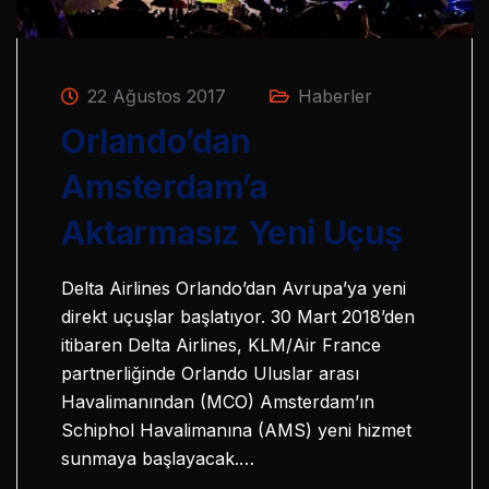
22 Ağustos 2017
Haberler
Orlando’dan
Amsterdam’a
Aktarmasız Yeni Uçuş
Delta Airlines Orlando’dan Avrupa’ya yeni
direkt uçuşlar başlatıyor. 30 Mart 2018’den
itibaren Delta Airlines, KLM/Air France
partnerliğinde Orlando Uluslar arası
Havalimanından (MCO) Amsterdam’ın
Schiphol Havalimanına (AMS) yeni hizmet
sunmaya başlayacak.…