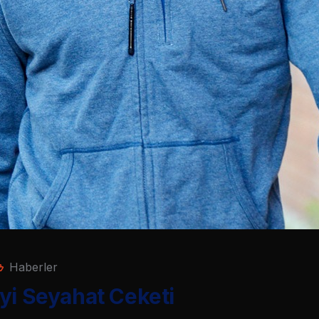
Haberler
i ‪Seyahat‬ Ceketi