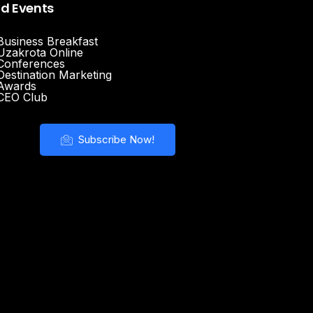
nd Events
Business Breakfast
Uzakrota Online
Conferences
Destination Marketing
Awards
CEO Club
Subscribe Now!