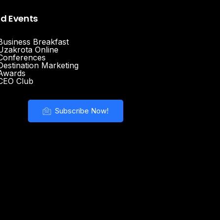
nd Events
Business Breakfast
Uzakrota Online
Conferences
Destination Marketing
Awards
CEO Club
Subscribe Now!