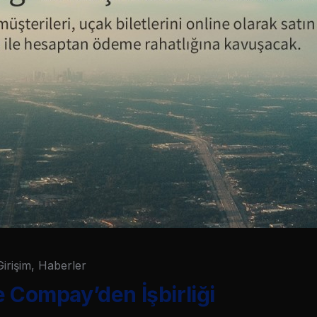
Girişim
,
Haberler
e Compay’den İşbirliği