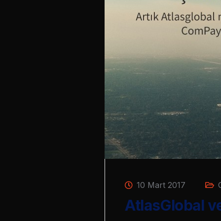
10 Mart 2017
AtlasGlobal v