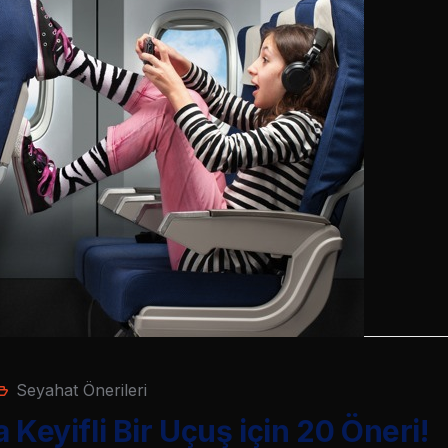
Seyahat Önerileri
 Keyifli Bir Uçuş için 20 Öneri!