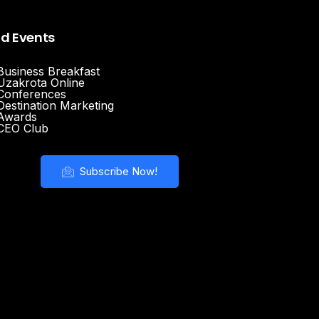
nd Events
Business Breakfast
Uzakrota Online
Conferences
Destination Marketing
Awards
CEO Club
Subscribe Now!