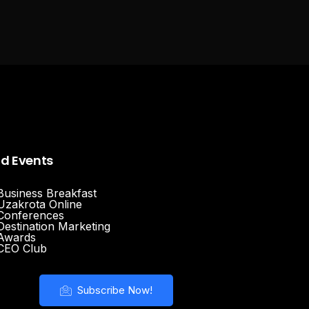
nd Events
Business Breakfast
Uzakrota Online
Conferences
Destination Marketing
Awards
CEO Club
Subscribe Now!