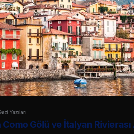
Gezi Yazıları
 Como Gölü ve İtalyan Rivierası 