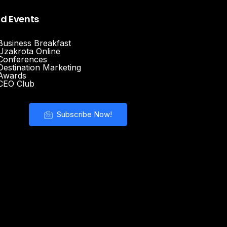
nd Events
Business Breakfast
Uzakrota Online
Conferences
Destination Marketing
Awards
CEO Club
Subscribe Now!