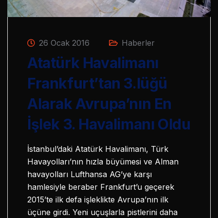
26 Ocak 2016
Haberler
Atatürk Havalimanı
Frankfurt’tan 3.lüğü
Alarak Avrupa’nın En
İşlek 3. Havalimanı Oldu
İstanbul’daki Atatürk Havalimanı, Türk
Havayolları’nın hızla büyümesi ve Alman
havayolları Lufthansa AG’ye karşı
hamlesiyle beraber Frankfurt’u geçerek
2015’te ilk defa işleklikte Avrupa’nın ilk
üçüne girdi. Yeni uçuşlarla pistlerini daha