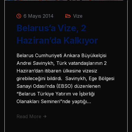
6 Mayıs 2014
Vize
Belarus’a Vize, 2
Haziran’da Kalkıyor
Belarus Cumhuriyeti Ankara Büyükelçisi
Andrei Savinykh, Türk vatandaşlarının 2
Haziran’dan itibaren ülkesine vizesiz
girebileceğini bildirdi. Savinykh, Ege Bölgesi
Sanayi Odası’nda (EBSO) düzenlenen
“Belarus Türkiye Yatırım ve İşbirliği
Olanakları Semineri”nde yaptığı…
Read More